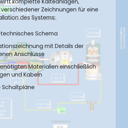
twirft komplette Kälteanlagen,
h verschiedener Zeichnungen für eine
allation des Systems:
etechnisches Schema
ationszeichnung mit Details der
enen Anschlüsse
benötigten Materialien einschließlich
ngen und Kabeln
e Schaltpläne