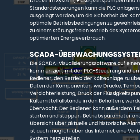
Drücke im System, Flüssigkeitspumpen und 
Standardsteuerungen kann die PLC anlagens
ausgelegt werden, um die Sicherheit der K
optimale Betriebsbedingungen zu gewährleist
zu einem störungsfreien Betrieb des System
optimierten Energieverbrauch.
SCADA-ÜBERWACHUNGSSYST
Die SCADA-Visualisierungssoftware auf eine
kommuniziert mit der PLC-Steuerung und er
Bediener, den Betrieb der Kälteanlage zu üb
Daten der Komponenten, wie Drücke, Tempe
Verdichterleistung, Druck der Flüssigkeitsp
Kältemittelfüllstände in den Behältern, werde
überwacht. Der Bediener kann außerdem Tei
starten und stoppen, Betriebsparameter än
Übersicht über aktuelle und historische Alar
ist auch möglich, über das Internet eine Ve
System herzustellen.