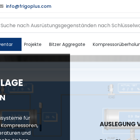
info@frigoplus.com
ventar
Projekte
Bitzer Aggregate
Kompressorüberholu
NLAGE
ON
ssysteme für
AUSLEGUNG 
t Kompressoren,
eraturen und