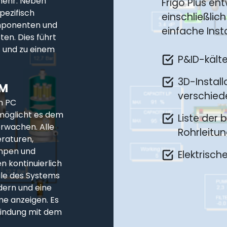
mehr. Neben
Frigo Plus en
pezifisch
einschließlic
omponenten und
einfache Inst
en. Dies führt
s und zu einem
P&ID-kält
3D-Install
EM
verschied
m PC
möglicht es dem
Liste der 
erwachen. Alle
Rohrleitu
raturen,
umpen und
Elektrisch
n kontinuierlich
le des Systems
dern und eine
me anzeigen. Es
rbindung mit dem