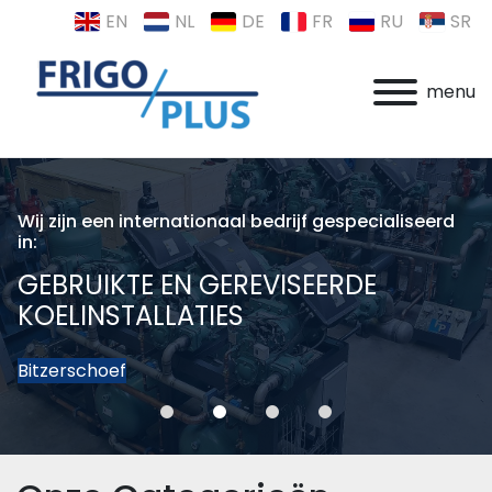
EN
NL
DE
FR
RU
SR
menu
Wij zijn een internationaal bedrijf gespecialiseerd
in:
GEBRUIKTE EN GEREVISEERDE
KOELINSTALLATIES
Bitzerschoef